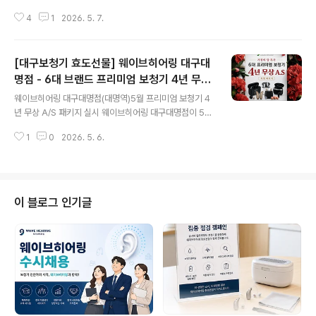
저와 비슷한 고민을 하고 계실 거예요 강서구보청기를 검
4
1
2026. 5. 7.
색하고 계신다면 아마 가족 중 누군가의 청력 문제로 고민
중이신 분들이 많으실 거라고 생각합니다. 저 역시 처음에
는 “조금 안 들리시는 건 나이 때문이겠지”라고 생각하며
[대구보청기 효도선물] 웨이브히어링 대구대
대수롭지 않게 넘겼습니다. 그런데 시간이 갈수록 아버지
께서 가족 대화에서 자꾸 소외되시는 모습이 보이더라고
명점 - 6대 브랜드 프리미엄 보청기 4년 무상
글 내용
요. TV 볼륨은 점점 커지고, 대화를 하다 보면 “응?”, “뭐
A/S 패키지 실시 (5월 한정)
웨이브히어링 대구대명점(대명역)5월 프리미엄 보청기 4
라고?”라는 말을 반복하시는데, 어느 순간부터는 아예 대
년 무상 A/S 패키지 실시 웨이브히어링 대구대명점이 5월
화에 잘 끼지 않으시기 시작했습니다. 가족끼리 웃고 이야
가정의 달을 맞아 프리미엄 보청기 특별 정찰제 및 4년 무
기하는 자리에서도 혼자 조용히 계시는 모습을 보니 마음
1
0
2026. 5. 6.
상 A/S 패키지 프로모션을 진행한다고 밝혔다. 이번 행사
이 무겁더라고요. 그때부터 본격적으로..
는 부모님의 청력 저하를 고민하는 가족 고객과 기존 보청
기 교체를 고려하는 착용자를 위해 마련됐다. 대구 남구 대
명역 인근에 위치한 웨이브히어링 대구대명점은 대명동,
봉덕동, 이천동, 성당동, 송현동, 두류동 등 인근 지역 고객
이 블로그 인기글
들이 편리하게 방문할 수 있는 입지에 자리하고 있다. 이번
5월 한정 프로모션의 핵심은 프리미엄 보청기와 장기 사후
관리 혜택을 하나의 패키지로 제공한다는 점이다. 대상 제
품은 벨톤 인비전, 오티콘 인텐트, 시그니아 BCT IX, 와이
덱스 얼루어, 스타키 ..