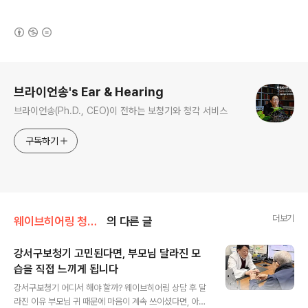
(새창열림)
로그 정보
브라이언송's Ear & Hearing
브라이언송(Ph.D., CEO)이 전하는 보청기와 청각 서비스
구독하기
더보기
웨이브히어링 청각센터
의 다른 글
강서구보청기 고민된다면, 부모님 달라진 모
습을 직접 느끼게 됩니다
글 내용
강서구보청기 어디서 해야 할까? 웨이브히어링 상담 후 달
라진 이유 부모님 귀 때문에 마음이 계속 쓰이셨다면, 아마