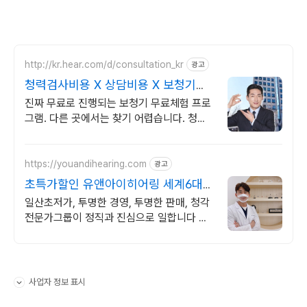
http://kr.hear.com/d/consultation_kr
광고
청력검사비용 X 상담비용 X 보청기필
요한지 테스트해보세요
진짜 무료로 진행되는 보청기 무료체험 프로
그램. 다른 곳에서는 찾기 어렵습니다. 청력
저하를 보완할 수 있도록 체계적인 무료체험
프로그램으로 최선을 다해 돕겠습니다.
https://youandihearing.com
광고
초특가할인 유앤아이히어링 세계6대브
랜드 시연착용가능
일산초저가, 투명한 경영, 투명한 판매, 청각
전문가그룹이 정직과 진심으로 일합니다 정
발산역 1번출구. 보청기 제조사 영업총괄팀
장 직접판매
사업자 정보 표시
펼치기/접기