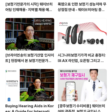
[보청기전문가의 시작] 웨이브히
폭염으로 인한 보청기 성능저하 무
어링 인재채용- 지역별 채용 예정
상점점 안내 - 웨이브히어링 종로
자 사전 인터뷰 진행 방식으로 수
본점, 여름철 보청기 특별 케어 서
시 채용으로 진행!
비스 실시
[브라이언송의 보청기산업 인사이
시그니아보청기가격 비교 총정리:
트] 현장에서 본 보청기전문가의
IX·AX 라인업, 오픈형 그리고 귓
성장 구조 - 대한민국에서 A급 보
속형 어떤 모델이 맞을까? - 웨이
청기전문가는 어떻게 만들어지는
브히어링 부산직영점
가?
Buying Hearing Aids in Kor
[광주보청기 수리비용] 웨이브히
ea: A Guide for Internation
어링 광주점, 보청기 구입시 스페