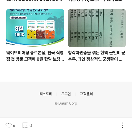
al Visitors (2026) by Ph.D.,
어보청기 수리비용 지원
Audiologist,BrianSong
웨이브히어링 종로본점, 전국 직영
청각과민증을 겪는 현역 군인의 군
점 첫 방문 고객께 8월 한달 보청
복무, 과연 정상적인 군생활이 가
기 건전지 1박스 쏜다!
능할까요?
의안내
티스토리
로그인
고객센터
© Daum Corp.
6
0