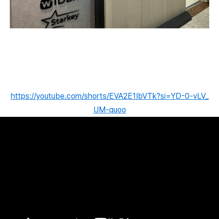
https://youtube.com/shorts/EVA2E1IbVTk?si=YD-0-vLV_
UM-quoo