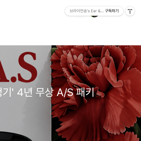
브라이언송's Ear & Hearing
구독하기
' 4년 무상 A/S 패키