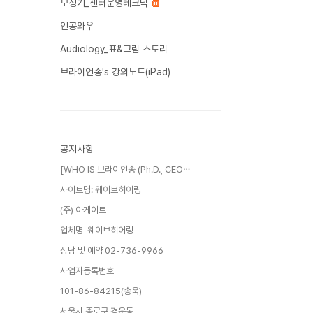
보청기_센터운영테크닉
인공와우
Audiology_표&그림 스토리
브라이언송's 강의노트(iPad)
공지사항
[WHO IS 브라이언송 (Ph.D., CEO⋯
사이트명: 웨이브히어링
(주) 아게이트
업체명-웨이브히어링
상담 및 예약 02-736-9966
사업자등록번호
101-86-84215(송욱)
서울시 종로구 경운동