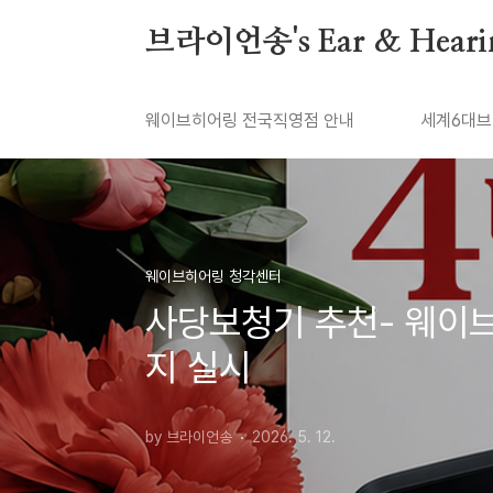
본문 바로가기
브라이언송's Ear & Heari
웨이브히어링 전국직영점 안내
세계6대브
웨이브히어링 청각센터
사당보청기 추천- 웨이브히
지 실시
by 브라이언송
2026. 5. 12.