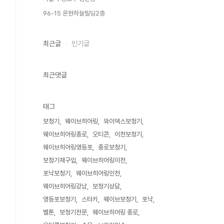
96-15 운현하늘빌딩2층
최근글
인기글
최근댓글
태그
보청기
웨이브히어링
와이덱스보청기
웨이브히어링종로
오티콘
이천보청기
웨이브히어링영등포
종로보청기
보청기재구입
웨이브히어링이천
포낙보청기
웨이브히어링인천
웨이브히어링강남
보청기상담
영등포보청기
스타키
웨이브보청기
포낙
벨톤
보청기전문
웨이브히어링 종로