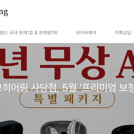
ng
랜드 국내 판매1호 & 판매량1위
네이버예약
카톡상담
어링 사당점, 5월 '프리미엄 보청기