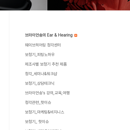
브라이언송의 Ear & Hearing
웨이브히어링 청각센터
보청기_피팅노하우
제조사별 보청기 추천 제품
청각_세미나&워크샵
보청기_상담테크닉
브라이언송's 강의,교육,여행
청각관련_핫이슈
보청기_마케팅&비지니스
보청기_ 핫이슈