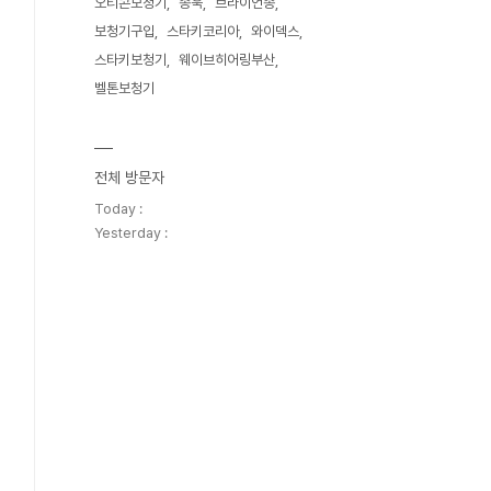
오티콘보청기
송욱
브라이언송
보청기구입
스타키코리아
와이덱스
스타키보청기
웨이브히어링부산
벨톤보청기
전체 방문자
Today :
Yesterday :