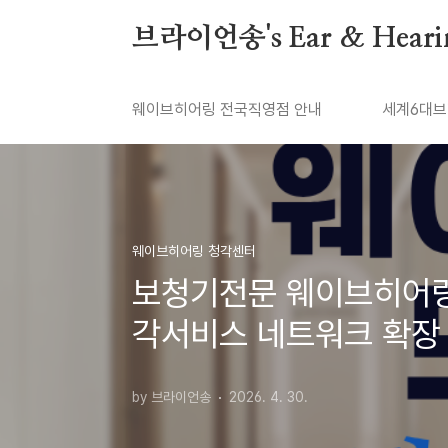
본문 바로가기
브라이언송's Ear & Heari
웨이브히어링 전국직영점 안내
세계6대브
웨이브히어링 청각센터
보청기전문 웨이브히어링 
각서비스 네트워크 확장
by 브라이언송
2026. 4. 30.