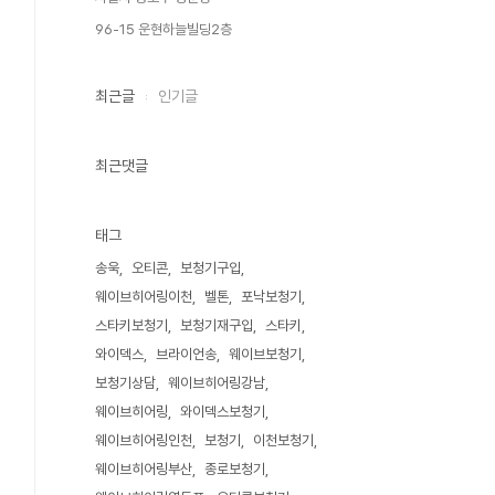
96-15 운현하늘빌딩2층
최근글
인기글
최근댓글
태그
송욱
오티콘
보청기구입
웨이브히어링이천
벨톤
포낙보청기
스타키보청기
보청기재구입
스타키
와이덱스
브라이언송
웨이브보청기
보청기상담
웨이브히어링강남
웨이브히어링
와이덱스보청기
웨이브히어링인천
보청기
이천보청기
웨이브히어링부산
종로보청기