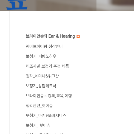
브라이언송의 Ear & Hearing
웨이브히어링 청각센터
보청기_피팅노하우
제조사별 보청기 추천 제품
청각_세미나&워크샵
보청기_상담테크닉
브라이언송's 강의,교육,여행
청각관련_핫이슈
보청기_마케팅&비지니스
보청기_ 핫이슈