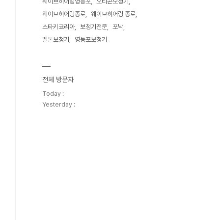
웨이브히어링영등포
오티콘보청기
웨이브히어링종로
웨이브히어링 종로
스타키코리아
보청기전문
포낙
벨톤보청기
영등포보청기
전체 방문자
Today :
Yesterday :