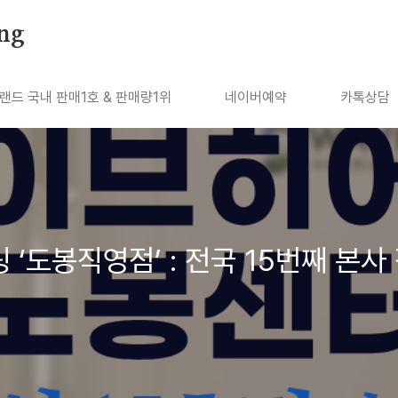
ng
랜드 국내 판매1호 & 판매량1위
네이버예약
카톡상담
‘도봉직영점’ : 전국 15번째 본사