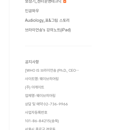
보청기_센터운영테크닉
인공와우
Audiology_표&그림 스토리
브라이언송's 강의노트(iPad)
공지사항
[WHO IS 브라이언송 (Ph.D., CEO⋯
사이트명: 웨이브히어링
(주) 아게이트
업체명-웨이브히어링
상담 및 예약 02-736-9966
사업자등록번호
101-86-84215(송욱)
서울시 종로구 경운동