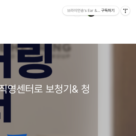
브라이언송's Ear & Hearing
구독하기
 직영센터로 보청기& 청