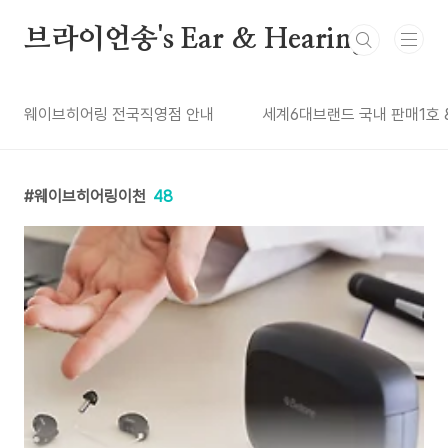
본문 바로가기
브라이언송's Ear & Hearing
웨이브히어링 전국직영점 안내
세계6대브랜드 국내 판매1호 
웨이브히어링이천
48