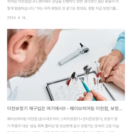
히어링 이천점입니다.센터에서 상담을 진행하다 보면 생각보다 많은 분들이 이
렇게 말씀하십니다.“저는 아직 괜찮은 것 같기도 한데요. 정말 지금 보청기를
해야 할 정도인가요?” 실제로 처음 방문하시는 분들 중 절반 이상은 본인이 난
2026. 4. 16.
청이라고 확신하지 못한 채 내원하십니다. TV 소리도 어느 정도 들리고, 조용
한 곳에서는 대화도 가능하니 “아직은 괜찮겠지”라고 생각하시는 것이죠. 하지
만 조금만 더 깊이 이야기를 나눠보면 이미 일상 속에서 여러 불편을 겪고 계신
경우가 많습니다. 그래서 오늘은 실제 웨이브히어링 이천점에 방문하셨던 70
대 아버님의 사례를 통해, 많은 분들이 왜 뒤늦게 이천보청기를 찾게 되는지 이
야기해보려고 합니다. ..
이천보청기 재구입은 여기에서!! - 웨이브히어링 이천점, 보청기 장기 착용자 대상 ‘성능 회복 클리닝 및 보상판매 진행 [점검 후 더욱 선명해진 소리로 들으세요]
웨이브히어링 이천점 (분수대오거리: 스타키보청기+오티콘보청기) 보청기 장
기 착용자 대상 ‘성능 회복 클리닝 및 보상판매 실시 보청기는 귓속의 고온 다습