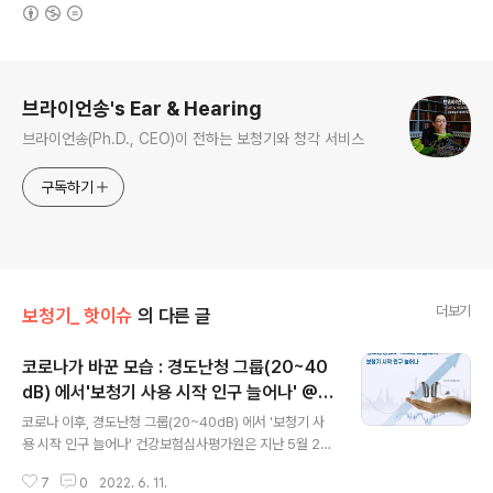
(새창열림)
로그 정보
브라이언송's Ear & Hearing
브라이언송(Ph.D., CEO)이 전하는 보청기와 청각 서비스
구독하기
더보기
보청기_ 핫이슈
의 다른 글
코로나가 바꾼 모습 : 경도난청 그룹(20~40
dB) 에서'보청기 사용 시작 인구 늘어나' @웨
글 내용
이브히어링 청각연구팀
코로나 이후, 경도난청 그룹(20~40dB) 에서 '보청기 사
용 시작 인구 늘어나' 건강보험심사평가원은 지난 5월 25
일 난청 진료환자가 코로나19 이전(2019년) 41만 8092
7
0
2022. 6. 11.
명에서 코로나19가 지속된 2021년에 46만 8663명으로