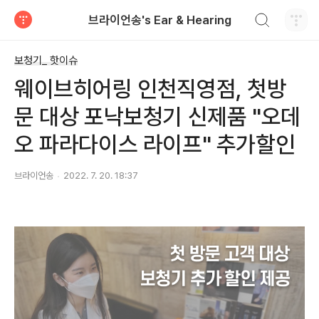
검색하기
브라이언송's Ear & Hearing
티스토리
보청기_ 핫이슈
웨이브히어링 인천직영점, 첫방
문 대상 포낙보청기 신제품 "오데
오 파라다이스 라이프" 추가할인
브라이언송
2022. 7. 20. 18:37