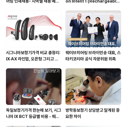
어링 인재채용- 지역별 채용 예정
on Intent 1 (Rechargeable)
자 사전 인터뷰 진행 방식으로 수
User Guide: Setup, Chargi
시 채용으로 진행!
ng & Daily Care | WaveHea
ring in Seoul
시그니아보청기가격 비교 총정리:
웨이브히어링 브라이언송 대표, 스
IX·AX 라인업, 오픈형 그리고 귓
타키코리아 공식 자문위원 위촉
속형 어떤 모델이 맞을까? - 웨이
브히어링 부산직영점
독일보청기가격 한눈에 보기, 시그
방학동보청기 상담받고 알게된 중
니아 IX BCT 등급별 비용 - 웨이
요한 차이
브히어링 수원점 기준표 {수원시