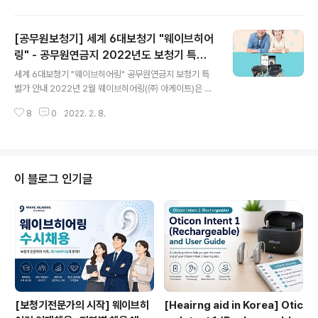
약 12.1% 증가했다고 보고 하였다. 국내 보청기 전문 그룹
웨이브히어링(㈜아게이트) 송 욱 대표는 이러한 수치 증가
[공무원보청기] 세계 6대보청기 "웨이브히어
는 코로나19 장기화로 인한 일상이 된 마스크 착용으로 가
벼운 경도 난청자의 의사소통이 어려워진 이유가 제일 크
링" - 공무원연금지 2022년도 보청기 특별
글 내용
다고 밝혔다. 웨이브히어링 청각연구팀은 최근 3년간 연도
가 안내
세계 6대보청기 "웨이브히어링" 공무원연금지 보청기 특
별 보청기 고객 관련 데이터 비교 시 2021년 보청기 판매
별가 안내 2022년 2월 웨이브히어링(㈜ 아게이트)은 공
수량이 2019년 수량보다 약 10% 정도 증가하였고 보청
무원 연금지를 통해 보청기 구입과 사후관리 서비스를 소
기를 구입하는 난청 수준(청력손실 정도) 중 경도 난청(25
8
0
2022. 2. 8.
속 회원들에게 신뢰를 바탕으로 7년 연속 청각서비스를 제
~40dB)..
공하게 되었다고 알렸다. 올 해 첫 인사를 드리는 이번 2월
호 연금지에서는 세계 6대 보청기 브랜드 2022년 최신 기
술이 반영된 신제품을 토대로 추천 브랜드를 구성을 하였
다. 지난 6년간 웨이브히어링에서 보청기를 구입하신 공무
이 블로그 인기글
원 가족 분들의 수가 늘어남에 따라 공무원 회원 및 가족들
로부터 저희 웨이브히어링 전국 임직원 모두가 두터운 신
임을 얻게 되어서 영광스럽다고 전했다. (주)아게이트 (A.
GATE 대표 송 욱)는 세계 6대 브랜드 (오티콘, 스타키, 포
낙, 시그니아 등) 보청기를 보..
[보청기전문가의 시작] 웨이브히
[Heairng aid in Korea] Otic