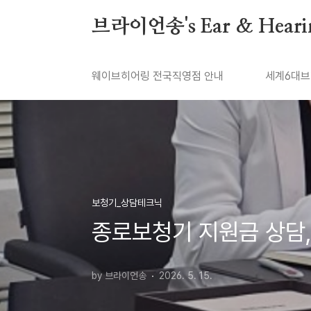
본문 바로가기
브라이언송's Ear & Heari
웨이브히어링 전국직영점 안내
세계6대브
보청기_상담테크닉
종로보청기 지원금 상담
by 브라이언송
2026. 5. 15.