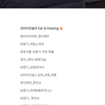
브라이언송의 Ear & Hearing
웨이브히어링 청각센터
보청기_피팅노하우
제조사별 보청기 추천 제품
청각_세미나&워크샵
보청기_상담테크닉
브라이언송's 강의,교육,여행
청각관련_핫이슈
보청기_마케팅&비지니스
보청기_ 핫이슈