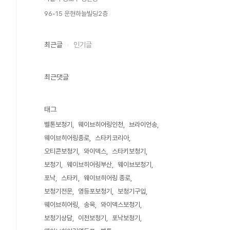
96-15 운현하늘빌딩2층
최근글
인기글
최근댓글
태그
벨톤보청기
웨이브히어링인천
브라이언송
웨이브히어링종로
스타키코리아
오티콘보청기
와이덱스
스타키보청기
보청기
웨이브히어링부산
웨이브보청기
포낙
스타키
웨이브히어링 종로
보청기전문
영등포보청기
보청기구입
웨이브히어링
송욱
와이덱스보청기
보청기상담
이천보청기
포낙보청기