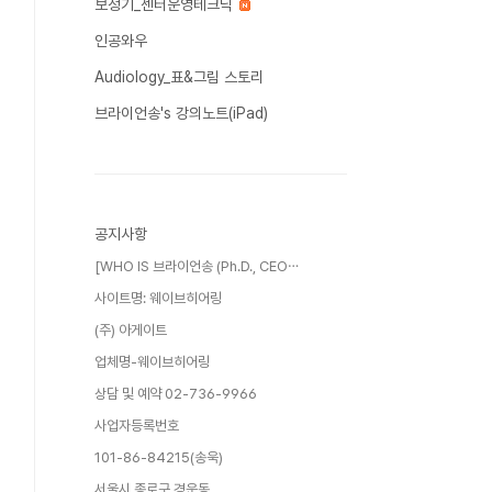
보청기_센터운영테크닉
인공와우
Audiology_표&그림 스토리
브라이언송's 강의노트(iPad)
공지사항
[WHO IS 브라이언송 (Ph.D., CEO⋯
사이트명: 웨이브히어링
(주) 아게이트
업체명-웨이브히어링
상담 및 예약 02-736-9966
사업자등록번호
101-86-84215(송욱)
서울시 종로구 경운동