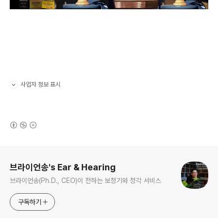
사업자 정보 표시
펼치기/접기
(새창열림)
로그 정보
브라이언송's Ear & Hearing
브라이언송(Ph.D., CEO)이 전하는 보청기와 청각 서비스
구독하기