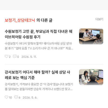
더보기
보청기_상담테크닉
의 다른 글
수원보청기 고민 끝, 부모님과 직접 다녀온 웨
이브히어링 수원점 후기
글 내용
수원보청기 어디서 맞춰야 할까? 웨이브히어링 상담 받아
본 후기 “엄마 요즘 TV 소리가 너무 큰 거 아니야?” 처음
에는 그냥 나이 때문이라고 생각했어요. 그런데 어느 순간
2
0
2026. 5. 11.
부터는 대화를 해도 반응이 늦고, 같은 이야기를 두세 번 반
복해야 하는 상황이 자꾸 생기더라고요. 평소에는 대화를
하면 바로 웃으시면서 답을 해주시던 어머니가, 어느 순간
강서보청기 어디서 해야 할까? 실제 상담 사
부터는 한참 뒤에 반응하시거나 그냥 지나치는 경우가 많
아졌어요. 그때부터 자연스럽게 부모님 청력에 대해 알아
례로 보는 핵심 기준
글 내용
보기 시작했고, 인터넷으로 이것저것 검색하다가 결국 수
강서보청기, 가격보다 중요한 건 ‘이 검사’였습니다! 보청기
원보청기 상담을 받아봐야겠다는 생각이 들었습니다. 하지
를 알아보는 분들이라면 단순히 가격이나 브랜드만 찾고
만 막상 보청기 이야기를 꺼내자 어머니는 처음엔 굉장히
계신 건 아닐 거예요. “이번에는 제대로 하고 싶다”,“괜히
불편해하셨어요. “보청기 끼면 나이 들어 보이잖아.”“귀에
10
6
2026. 5. 6.
샀다가 더 불편해지는 건 아닐까” 이런 고민이 훨씬 크실
뭘 넣고 있는 것도 불편할 것 같고…” ..
겁니다. 실제로 웨이브히어링 강서점에서 상담을 하다 보