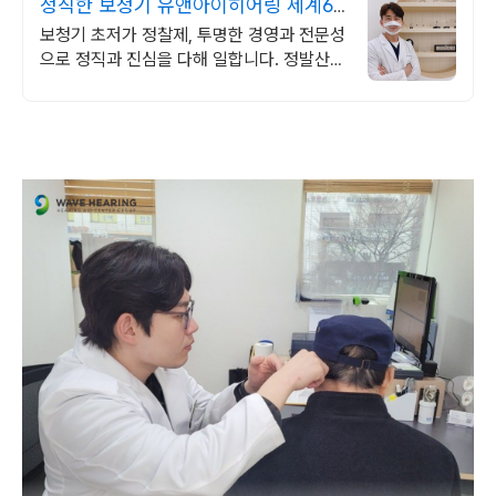
정직한 보청기 유앤아이히어링 세계6
대브랜드 시연착용가능
보청기 초저가 정찰제, 투명한 경영과 전문성
으로 정직과 진심을 다해 일합니다. 정발산역
1번출구. 보청기 제조사 영업총괄팀장 직접
판매