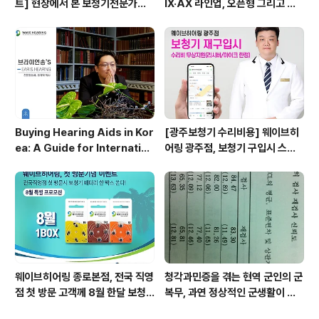
트] 현장에서 본 보청기전문가의
IX·AX 라인업, 오픈형 그리고 귓
성장 구조 - 대한민국에서 A급 보
속형 어떤 모델이 맞을까? - 웨이
청기전문가는 어떻게 만들어지는
브히어링 부산직영점
가?
Buying Hearing Aids in Kor
[광주보청기 수리비용] 웨이브히
ea: A Guide for Internation
어링 광주점, 보청기 구입시 스페
al Visitors (2026) by Ph.D.,
어보청기 수리비용 지원
Audiologist,BrianSong
웨이브히어링 종로본점, 전국 직영
청각과민증을 겪는 현역 군인의 군
점 첫 방문 고객께 8월 한달 보청
복무, 과연 정상적인 군생활이 가
기 건전지 1박스 쏜다!
능할까요?