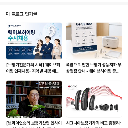
면, 보청기에 만족하지 못했던 분들의 이유는 대부분 비슷
합니다. 기계가 나빠서라기보다, 처음에 자신의 청력을 충
분히 설명 듣지 못한 경우가 많았기 때문입니다. 순음청력
이 블로그 인기글
검사라고 불리는 PTA 수치만 간단히 듣고 끝나거나, WR
S(어음분별력 검사)는 자세히 설명받지 못한 채 제품을 선
택하는 경우도 적지 않습니다. 그렇게 선택한 강서보청기
는 결국 “생각했던 것과 다르다”, “소리는 커졌는데 말이
더 헷갈린다”는 결과로 이어지..
[보청기전문가의 시작] 웨이브히
폭염으로 인한 보청기 성능저하 무
어링 인재채용- 지역별 채용 예정
상점점 안내 - 웨이브히어링 종로
자 사전 인터뷰 진행 방식으로 수
본점, 여름철 보청기 특별 케어 서
시 채용으로 진행!
비스 실시
[브라이언송의 보청기산업 인사이
시그니아보청기가격 비교 총정리: