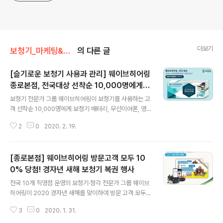
더보기
보청기_마케팅&비지니스
의 다른 글
[슬기로운 보청기 사용과 관리] 웨이브히어링
종로본점, 전국대상 선착순 10,000명에게 <
글 내용
보청기 쿠폰북> 쏜다!
보청기 전문가 그룹 웨이브히어링이 보청기를 사용하는 고
객 선착순 10,000명에게 보청기 배터리, 무선이어폰, 영
화관람권 등 약 300만원 상당 혜택이 담겨진 보청기 쿠폰
2
0
2020. 2. 19.
북을 제공하는 이벤트를 진행한다고 밝혔다. 이번 이벤트
는 보청기 전문가그룹 웨이브히어링, 어르신의 또다른 가
족 스마일시니어, 히어링루프의 명가 유니복스 코리아의
[종로본점] 웨이브히어링 방문고객 모두 10
공동 제휴로 진행되며, 쿠폰북은 2020년부터 2021년까
지 매월 활용 가능한 쿠폰들로 구성되어 있다. 스마일시니
0% 당첨! 경자년 새해 보청기 복권 행사
글 내용
어는 노인재가사업분야의 방문요양브랜드로 국내 50개의
전국 10개 직영점 운영의 보청기·청각 전문가 그룹 웨이브
지사를 두고 있으며, 유니복스 코리아의 경우 인천국제공
히어링이 2020 경자년 새해를 맞이하여 방문 고객 모두에
항 등 다중이 이용하는 시설에 청각장애인의 원활한 소통
게 꽝 없는 스크레치 복권 이벤트 진행 소식을 알렸다. 지난
을 지원하는 청각보조기기 브랜드이다. 보청기 쿠폰북은
3
0
2020. 1. 31.
추석, 뜨거운 관심 속에 조기 종료되었던 웨이브히어링의
전국 웨이브히어링 센터를 방문하면 무상으로 제공받을
꽝 없는 스크레치 복권 이벤트를 경자년 새해를 맞이하여