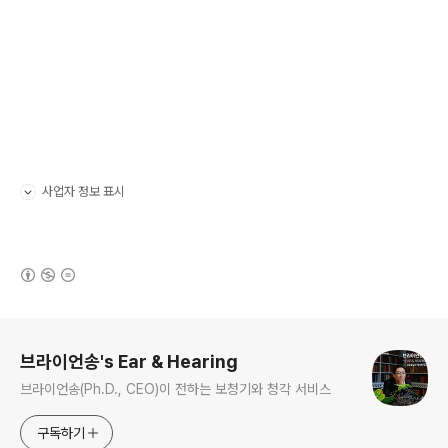
사업자 정보 표시
펼치기/접기
(새창열림)
로그 정보
브라이언송's Ear & Hearing
브라이언송(Ph.D., CEO)이 전하는 보청기와 청각 서비스
구독하기