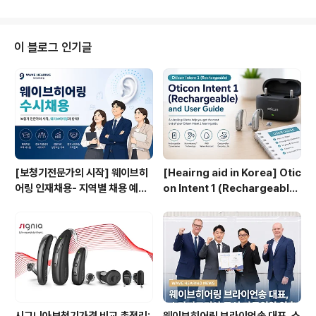
수..
다시 한번 더 기획하게 되었다고 관계자는 전하였다. 웨이
브히어링 방문고객 모두 100% 당첨! 경자년 새해 보청기
복권 행사 이번 이벤트는 웨이브히어링을 방문하는 고객
이 블로그 인기글
대상으로 진행되며 이벤트에 참여하는 모든 고객에게 현장
에서 상품을 바로 지급하는 ‘꽝 없는 스크레치 복권 이벤
트’이다. 상품으로 6등 보청기 배터리 1판(4알)부터 1등 보
청기 VIP 상품권(30만원)까지 다양하게 준비하여 이벤트
시작부터 고객 문의전화가 쇄..
[보청기전문가의 시작] 웨이브히
[Heairng aid in Korea] Otic
어링 인재채용- 지역별 채용 예정
on Intent 1 (Rechargeable)
자 사전 인터뷰 진행 방식으로 수
User Guide: Setup, Chargi
시 채용으로 진행!
ng & Daily Care | WaveHea
ring in Seoul