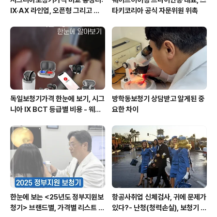
시그니아보청기가격 비교 총정리:
웨이브히어링 브라이언송 대표, 스
IX·AX 라인업, 오픈형 그리고 귓
타키코리아 공식 자문위원 위촉
속형 어떤 모델이 맞을까? - 웨이
브히어링 부산직영점
독일보청기가격 한눈에 보기, 시그
방학동보청기 상담받고 알게된 중
니아 IX BCT 등급별 비용 - 웨이
요한 차이
브히어링 수원점 기준표 {수원시
청역보청기}
한눈에 보는 <25년도 정부지원보
항공사취업 신체검사, 귀에 문제가
청기> 브랜드별, 가격별 리스트 총
있다?- 난청(청력손실), 보청기 분