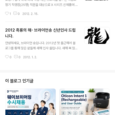
청기 직영점(25명) 직원을 대상으로 X 시리즈 신제품에 대
한 교육을 진행했습니다. 2 박 3일 동안 진행된 복음 보청
1
0
2012. 2. 15.
기 직원 교육 일정 중 가장 마지막 세션인 지라 다들 피곤하
고 지루해 할까 살짝 걱정했습니다. 지난 일요일 종각역에
위치한 토즈에서 교육이 진행되었고 루즈한 느낌이 없지는
2012 흑룡의 해- 브라이언송 신년인사 드립
않았지만 그래도 아웃백과 스타벅스 쿠폰으로 무마했습니
다. 사진 eurocontrol.int 길을 가는 사람을 붙잡고 대한
니다.
글 내용
민국에서 알고 있는 보청기 회사 이름을 대보세요? 하고 물
안녕하세요, 브라이언 송입니다. 2012년 첫 출근해서 블
어보면 '복음보청기'라는 대답은 아마도 10명 중 6~7명은
로그를 통해 많은 분들께 새해 인사 올립니다. 새해 복 많이
답할거라고 확신합니다. 그 만큼 브랜드를 알리는데 많은
받으시고 승승장구하는 2012년 한해가 되시길 진심으로
시간과 비용을 투자했다는 반증이기도 합니다. 기업은 타
0
0
2012. 1. 2.
기원드립니다. 아울러 건강과 행복이 늘 함께하는 복된 나
이밍이 아주 중요합니..
날들이 되셨으면 합니다. 사진 sakura-hotel-hatagay
a.com 어제 그러니까 1월1일 첫 새해를 맞이해서 지난 2
011년 한 해 목표했던 일중에서 어떠한 일들을 했으며, 어
떠한 일들은 왜 하지 못했는지를 진진하게 되짚어 보는 저
이 블로그 인기글
만의 시간을 가져 보았습니다. 블로깅을 주로 하는 제 방의
컴퓨터 옆에 탁상 달력이 하나 있습니다. 사회 생활을 하면
서 생긴 습관인데 매년 양지사 다이어리와 한달 한달 넘길
수 있는 탁상 달력을 사용해 오고 있습니다. 그래서 한 해가
지날 때 ..