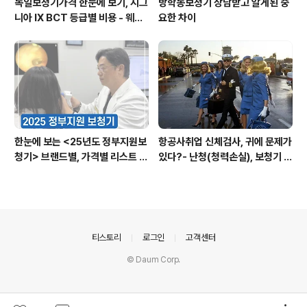
독일보청기가격 한눈에 보기, 시그
방학동보청기 상담받고 알게된 중
니아 IX BCT 등급별 비용 - 웨이
요한 차이
브히어링 수원점 기준표 {수원시
청역보청기}
한눈에 보는 <25년도 정부지원보
항공사취업 신체검사, 귀에 문제가
청기> 브랜드별, 가격별 리스트 총
있다?- 난청(청력손실), 보청기 분
정리 @세계6대 보청기 브랜드 웨
야에서 신검 통과기준 입니다.
이브히어링
의안내
티스토리
로그인
고객센터
© Daum Corp.