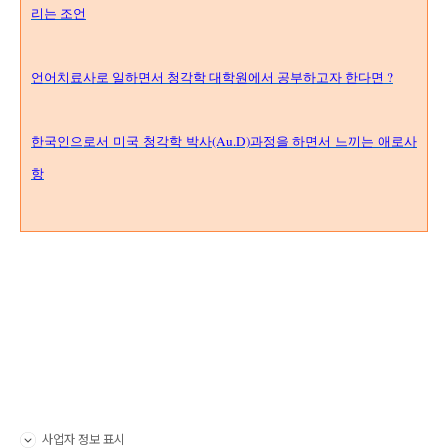
리는 조언
언어치료사로 일하면서 청각학 대학원에서 공부하고자 한다면 ?
한국인으로서 미국 청각학 박사(Au.D)과정을 하면서 느끼는 애로사
항
사업자 정보 표시
펼치기/접기