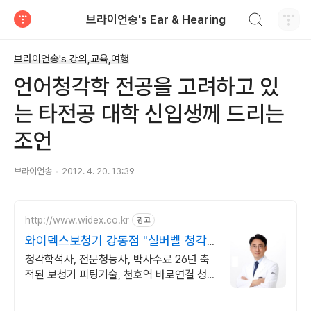
검색하기
브라이언송's Ear & Hearing
티스토리
브라이언송's 강의,교육,여행
언어청각학 전공을 고려하고 있
는 타전공 대학 신입생께 드리는
조언
브라이언송
2012. 4. 20. 13:39
http://www.widex.co.kr
광고
와이덱스보청기 강동점 "실버벨 청각
센터" 오픈
청각학석사, 전문청능사, 박사수료 26년 축
적된 보청기 피팅기술, 천호역 바로연결 청각
전문가의 보청기 전문상담은 사전예약제로
운영됩니다.