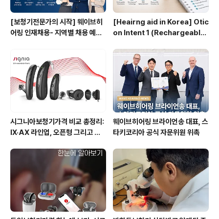
[보청기전문가의 시작] 웨이브히
[Heairng aid in Korea] Otic
어링 인재채용- 지역별 채용 예정
on Intent 1 (Rechargeable)
자 사전 인터뷰 진행 방식으로 수
User Guide: Setup, Chargi
시 채용으로 진행!
ng & Daily Care | WaveHea
ring in Seoul
시그니아보청기가격 비교 총정리:
웨이브히어링 브라이언송 대표, 스
IX·AX 라인업, 오픈형 그리고 귓
타키코리아 공식 자문위원 위촉
속형 어떤 모델이 맞을까? - 웨이
브히어링 부산직영점