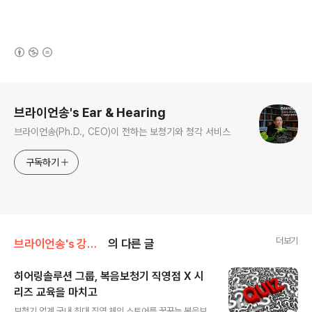
(새창열림)
로그 정보
브라이언송's Ear & Hearing
브라이언송(Ph.D., CEO)이 전하는 보청기와 청각 서비스
구독하기
더보기
브라이언송's 강의,교육,여행
의 다른 글
히어링솔루션 그룹, 복음보청기 직영점 X 시
리즈 교육을 마치고
글 내용
보청기 업계 국내 최대 직영 체인 스토어를 꿈꾸는 복음보