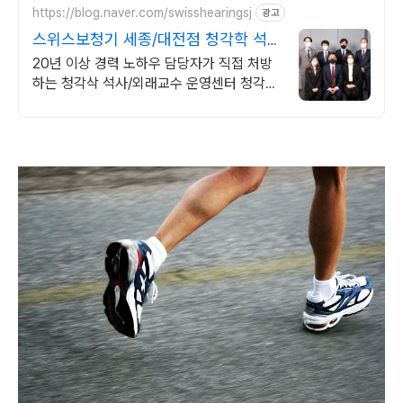
https://blog.naver.com/swisshearingsj
광고
스위스보청기 세종/대전점 청각학 석
사.외래교수 센터
20년 이상 경력 노하우 담당자가 직접 처방
하는 청각삭 석사/외래교수 운영센터 청각학
석사/청각학 외래교수가 운영하는 전문 보청
기 전직원 청각사/청능사 보유