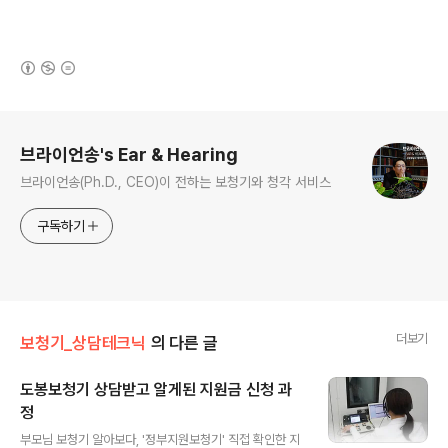
(새창열림)
로그 정보
브라이언송's Ear & Hearing
브라이언송(Ph.D., CEO)이 전하는 보청기와 청각 서비스
구독하기
더보기
보청기_상담테크닉
의 다른 글
도봉보청기 상담받고 알게된 지원금 신청 과
정
글 내용
부모님 보청기 알아보다, '정부지원보청기' 직접 확인한 지