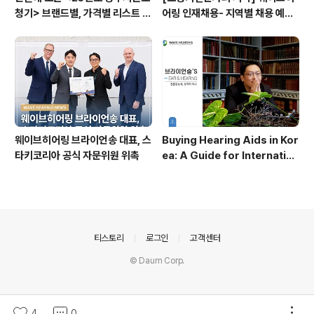
청기> 브랜드별, 가격별 리스트 총
어링 인재채용- 지역별 채용 예정
정리 @세계6대 보청기 브랜드 웨
자 사전 인터뷰 진행 방식으로 수
이브히어링
시 채용으로 진행!
웨이브히어링 브라이언송 대표, 스
Buying Hearing Aids in Kor
타키코리아 공식 자문위원 위촉
ea: A Guide for Internation
al Visitors (2026) by Ph.D.,
Audiologist,BrianSong
의안내
티스토리
로그인
고객센터
© Daum Corp.
4
0