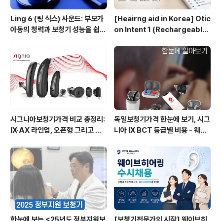
Ling 6 (링 식스) 사운드: 부모가
[Heairng aid in Korea] Otic
아동의 청력과 보청기 성능을 쉽게
on Intent 1 (Rechargeable)
체크할 수 있는 방법
User Guide: Setup, Chargi
ng & Daily Care | WaveHea
ring in Seoul
시그니아보청기가격 비교 총정리:
독일보청기가격 한눈에 보기, 시그
IX·AX 라인업, 오픈형 그리고 귓
니아 IX BCT 등급별 비용 - 웨이
속형 어떤 모델이 맞을까? - 웨이
브히어링 수원점 기준표 {수원시
브히어링 부산직영점
청역보청기}
한눈에 보는 <25년도 정부지원보
[보청기전문가의 시작] 웨이브히