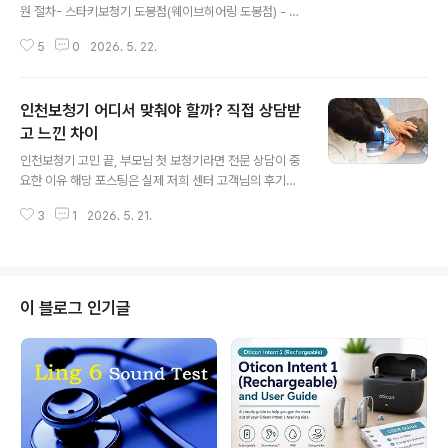
원 절차- 스타키보청기 도봉점(웨이브히어링 도봉점) - 이
번 포스팅은 고객님의 경험을 바탕으로 작성해주신 실제
5
0
2026. 5. 22.
후기글입니다. 보청기를 알아보게 된 건 아버지가 자꾸 TV
소리를 크게 틀기 시작하면서부터였어요. 처음엔 단순히
나이가 드셔서 그런 줄 알았는데, 대화를 할 때 몇 번씩 되
인천보청기 어디서 맞춰야 할까? 직접 상담받
묻는 일이 점점 많아지더라고요. 특히 가족끼리 식사할 때
나 사람이 많은 곳에서는 대화 흐름을 잘 놓치시는 모습이
고 느낀 차이
글 내용
신경 쓰였어요. 그래서 이번에 시간을 내서 청력검사부터
인천보청기 고민 끝, 부모님 첫 보청기라면 전문 상담이 중
상담까지 직접 알아보게 됐습니다. 생각보다 복잡했던 지
요한 이유 해당 포스팅은 실제 저희 센터 고객님의 후기를
원 절차, 미리 알아두면 편했어요처음에는 단순히 제품만
바탕으로 작성되었습니다. 안녕하세요. 얼마 전 아빠와 식
맞추면 끝나는 줄 알았는데, 막상 찾아보니 지원금 신청 과
3
1
2026. 5. 21.
사를 하다가 예전과는 조금 다른 모습을 느끼게 되었어요.
정이 따로 있더라고요. 청각장..
예전에는 작게 이야기해도 바로 반응하시던 분인데, 이제
는 한 번에 잘 못 들으셔서 같은 말을 두세 번 반복하게 되
는 일이 많아졌더라고요. TV를 보실 때도 볼륨이 점점 커
지고 있었고요. 정작 본인은 “그냥 나이가 들어서 그런 거
이 블로그 인기글
지”라며 크게 불편하지 않다고 말씀하시는데, 가족 입장에
서는 작은 변화도 금방 눈에 들어오잖아요. 처음에는 대수
롭지 않게 넘겼는데, 점점 대화가 끊기고 답답해지는 상황
이 반복되다 보니 이번에는 정확하게 확인을 받아보자는
생각이 들었습니다. 그렇게 여러 곳을..