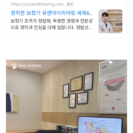
https://youandihearing.com
광고
정직한 보청기 유앤아이히어링 세계6
대브랜드 시연착용가능
보청기 초저가 정찰제, 투명한 경영과 전문성
으로 정직과 진심을 다해 일합니다. 정발산역
1번출구. 보청기 제조사 영업총괄팀장 직접
판매