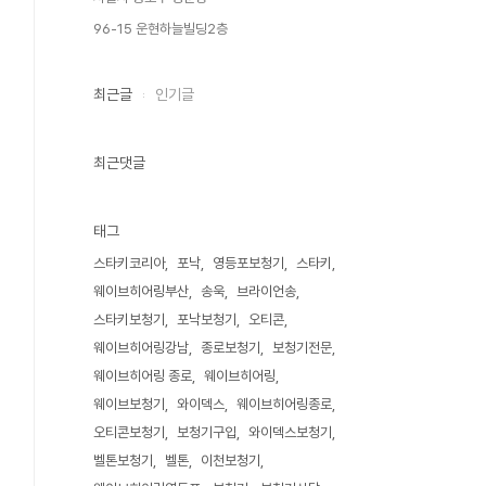
96-15 운현하늘빌딩2층
최근글
인기글
최근댓글
태그
스타키코리아
포낙
영등포보청기
스타키
웨이브히어링부산
송욱
브라이언송
스타키보청기
포낙보청기
오티콘
웨이브히어링강남
종로보청기
보청기전문
웨이브히어링 종로
웨이브히어링
웨이브보청기
와이덱스
웨이브히어링종로
오티콘보청기
보청기구입
와이덱스보청기
벨톤보청기
벨톤
이천보청기