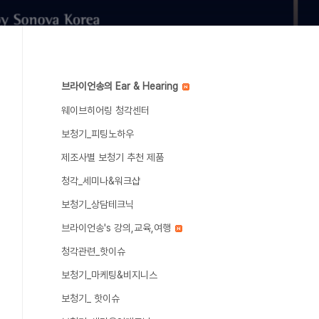
브라이언송의 Ear & Hearing
웨이브히어링 청각센터
보청기_피팅노하우
제조사별 보청기 추천 제품
청각_세미나&워크샵
보청기_상담테크닉
브라이언송's 강의,교육,여행
청각관련_핫이슈
보청기_마케팅&비지니스
보청기_ 핫이슈