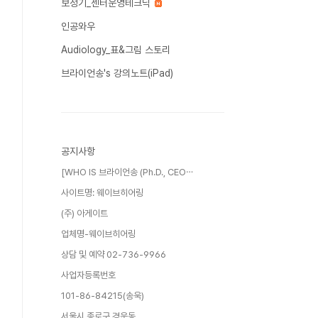
보청기_센터운영테크닉
인공와우
Audiology_표&그림 스토리
브라이언송's 강의노트(iPad)
공지사항
[WHO IS 브라이언송 (Ph.D., CEO⋯
사이트명: 웨이브히어링
(주) 아게이트
업체명-웨이브히어링
상담 및 예약 02-736-9966
사업자등록번호
101-86-84215(송욱)
서울시 종로구 경운동