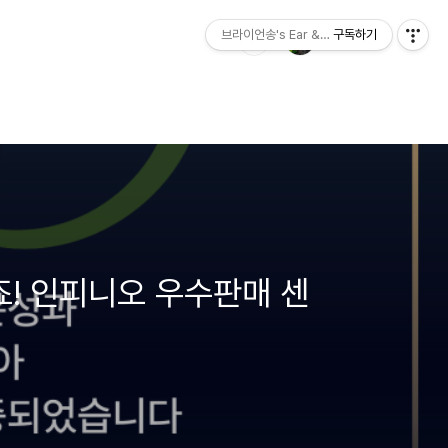
브라이언송's Ear & Hearing
구독하기
죠! 인피니오 우수판매 센