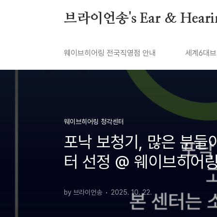
본문 바로가기
브라이언송's Ear & Heari
웨이브히어링 전국직영점 안내
세계6대브
웨이브히어링 청각센터
포낙 보청기, 많은 분들
터 선정 @ 웨이브히어
by 브라이언송
2025. 10. 22.